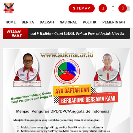
SITEMAP
HOME
BERITA
DAERAH
NASIONAL
POLITIK
PEMERINTAH
K
BREAKING
TPN IV Regional V Hadirkan Galeri UMKM, Perkuat Promosi Produk Mitra Binaan Melalui Ino
NEWS