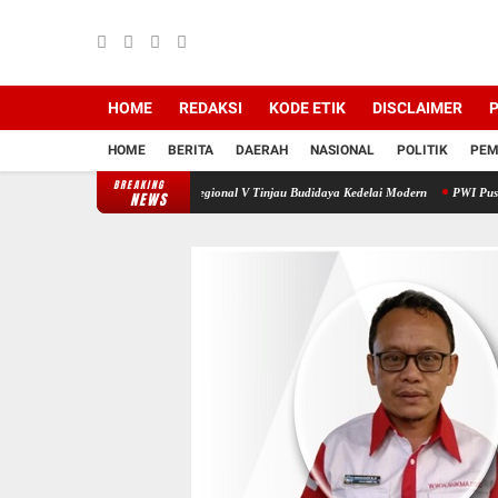
HOME
REDAKSI
KODE ETIK
DISCLAIMER
P
HOME
BERITA
DAERAH
NASIONAL
POLITIK
PEM
BREAKING
nan Pangan, PTPN IV Regional V Tinjau Budidaya Kedelai Modern
PWI Pusat dan AFPI Ge
NEWS