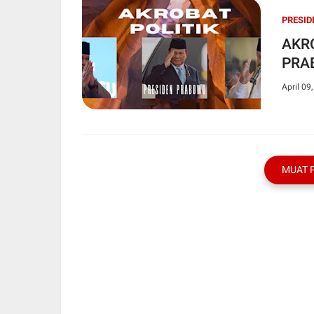
PRESID
AKRO
PRA
April 09
MUAT 