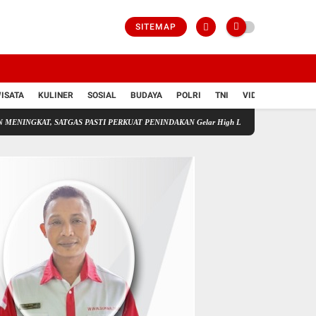
SITEMAP
ISATA
KULINER
SOSIAL
BUDAYA
POLRI
TNI
VIDIO
SATGAS PASTI PERKUAT PENINDAKAN Gelar High Level Meeting
OJK Terbitkan La