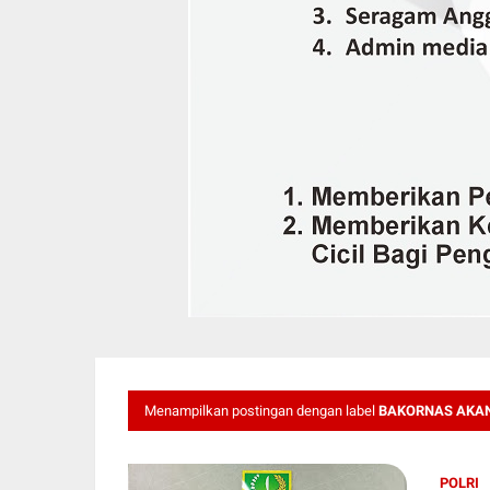
Menampilkan postingan dengan label
BAKORNAS AKAN
POLRI