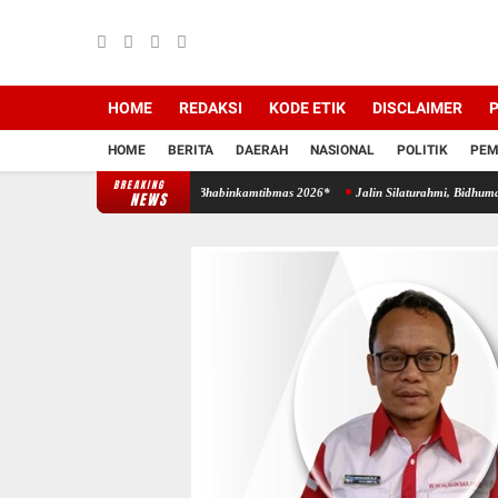
HOME
REDAKSI
KODE ETIK
DISCLAIMER
P
HOME
BERITA
DAERAH
NASIONAL
POLITIK
PEM
BREAKING
Peningkatan Kemampuan Bhabinkamtibmas 2026*
Jalin Silaturahmi, Bidhumas Polda Kal
NEWS