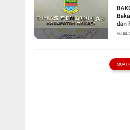
BAKO
Beka
dan 
81,3 
Mei 08, 
MUAT 