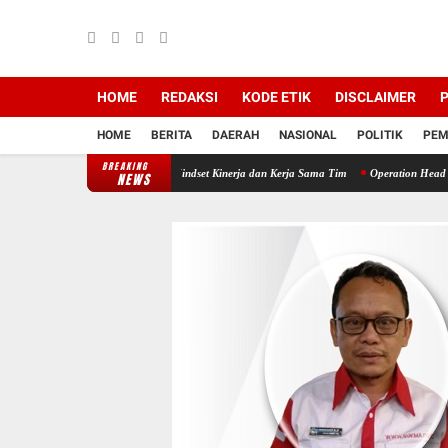
HOME
REDAKSI
KODE ETIK
DISCLAIMER
P
HOME
BERITA
DAERAH
NASIONAL
POLITIK
PEM
BREAKING
IV Regional V Perkuat Mindset Kinerja dan Kerja Sama Tim
Operation Head I PTPN IV Reg
NEWS