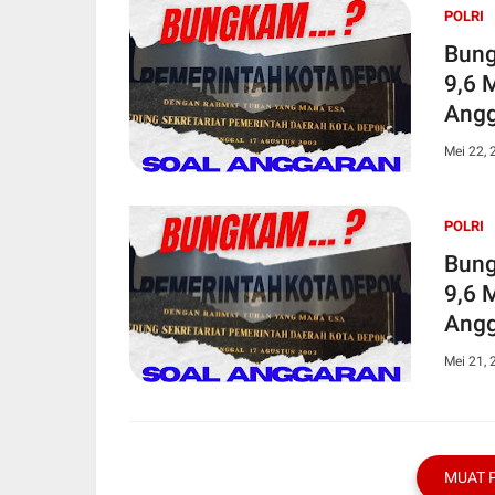
POLRI
Bung
9,6 
Angg
Sekr
Mei 22, 
POLRI
Bung
9,6 
Angg
Sekr
Mei 21, 
MUAT 