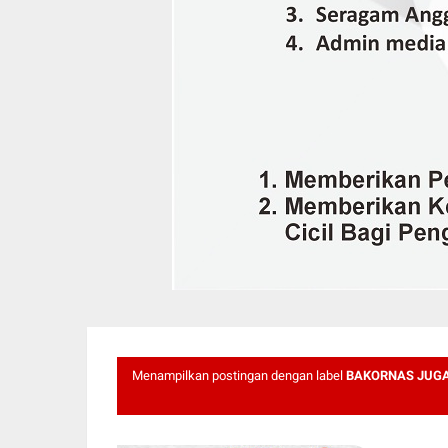
Menampilkan postingan dengan label
BAKORNAS JUGA