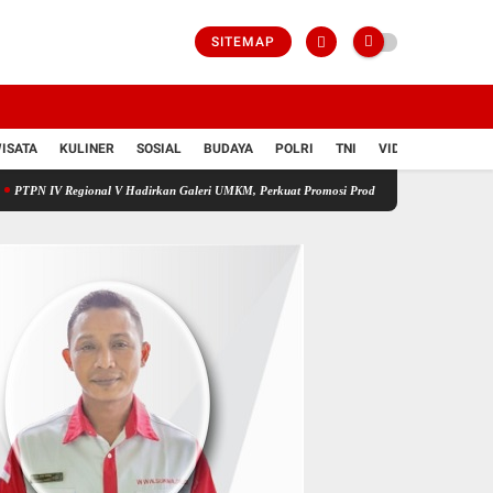
SITEMAP
ISATA
KULINER
SOSIAL
BUDAYA
POLRI
TNI
VIDIO
gional V Hadirkan Galeri UMKM, Perkuat Promosi Produk Mitra Binaan Melalui Inovasi Dig