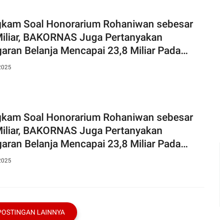
kam Soal Honorarium Rohaniwan sebesar
Miliar, BAKORNAS Juga Pertanyakan
aran Belanja Mencapai 23,8 Miliar Pada
etariat Daerah Depok
2025
kam Soal Honorarium Rohaniwan sebesar
Miliar, BAKORNAS Juga Pertanyakan
aran Belanja Mencapai 23,8 Miliar Pada
etariat Daerah Depok
2025
POSTINGAN LAINNYA