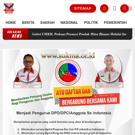
SITEMAP
HOME
BERITA
DAERAH
NASIONAL
POLITIK
PEMERINTAH
K
BREAKING
V Hadirkan Galeri UMKM, Perkuat Promosi Produk Mitra Binaan Melalui Inovasi Digital
NEWS