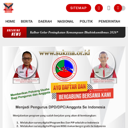
SITEMAP
HOME
BERITA
DAERAH
NASIONAL
POLITIK
PEMERINTAH
K
BREAKING
Sinergi Bangun Ketahanan dan Keamanan Desa, Polda Kalbar Gelar 
NEWS