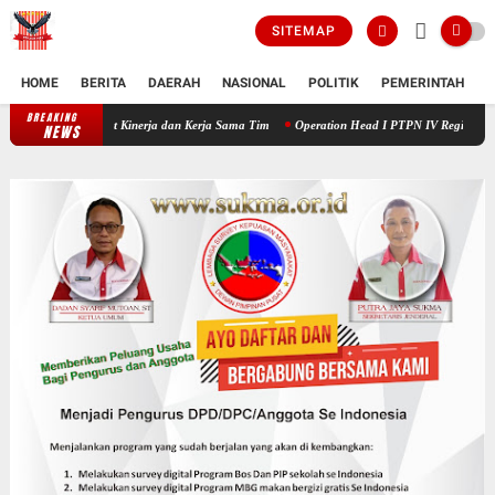
SITEMAP
HOME
BERITA
DAERAH
NASIONAL
POLITIK
PEMERINTAH
K
BREAKING
_Culture Booster 2_* PTPN IV Regional V Perkuat Mindset Kinerja dan K
NEWS