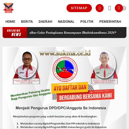
SITEMAP
HOME
BERITA
DAERAH
NASIONAL
POLITIK
PEMERINTAH
K
BREAKING
Sinergi Bangun Ketahanan dan Keamanan Desa, Polda Kalbar Gelar P
NEWS