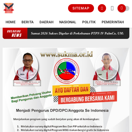
SITEMAP
HOME
BERITA
DAERAH
NASIONAL
POLITIK
PEMERINTAH
K
BREAKING
APRC Sumut 2026 Sukses Digelar di Perkebunan PTPN IV PalmCo, UMKM Lokal Rasak
NEWS