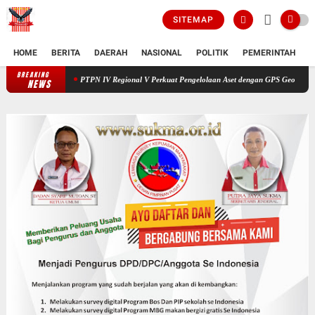
SITEMAP
HOME
BERITA
DAERAH
NASIONAL
POLITIK
PEMERINTAH
K
BREAKING
PTPN IV Regional V Perkuat Pengelolaan Aset dengan GPS Geodetic
_Cultu
NEWS