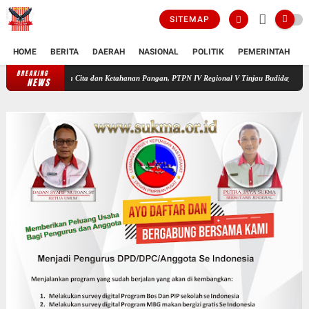
SITEMAP
HOME
BERITA
DAERAH
NASIONAL
POLITIK
PEMERINTAH
K
BREAKING
Kapolres Melawi Buka Rakor FT Binmas*
Dukung Asta Cita dan Keta
NEWS