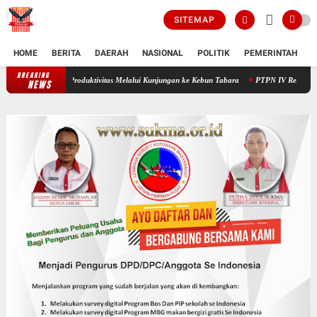
SITEMAP
HOME
BERITA
DAERAH
NASIONAL
POLITIK
PEMERINTAH
K
BREAKING
Operation Head I PTPN IV Regional V Dorong Akselerasi Produktivitas M
NEWS