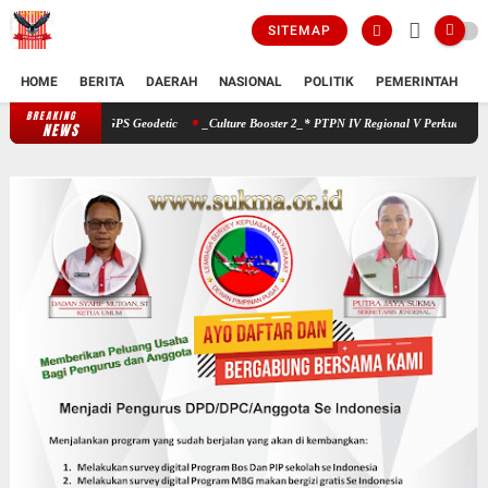
SITEMAP
HOME
BERITA
DAERAH
NASIONAL
POLITIK
PEMERINTAH
K
BREAKING
PTPN IV Regional V Perkuat Pengelolaan Aset dengan GPS Geodetic
NEWS