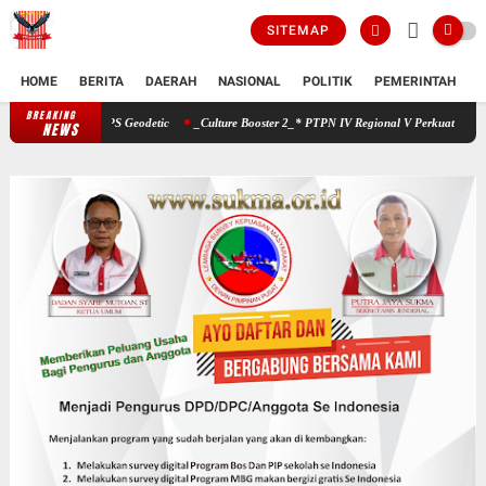
SITEMAP
HOME
BERITA
DAERAH
NASIONAL
POLITIK
PEMERINTAH
K
BREAKING
PTPN IV Regional V Perkuat Pengelolaan Aset dengan GPS Geodetic
NEWS