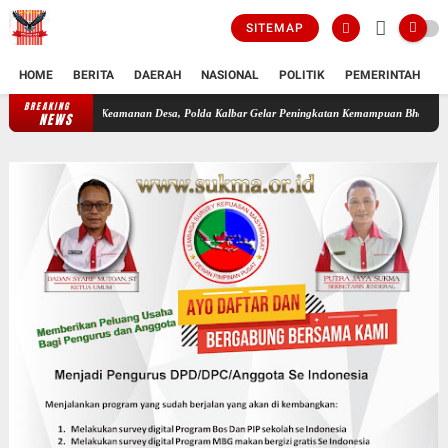
SITEMAP
HOME
BERITA
DAERAH
NASIONAL
POLITIK
PEMERINTAH
K
BREAKING
ahanan dan Keamanan Desa, Polda Kalbar Gelar Peningkatan Kemampuan Bhabinkamtibmas 
NEWS