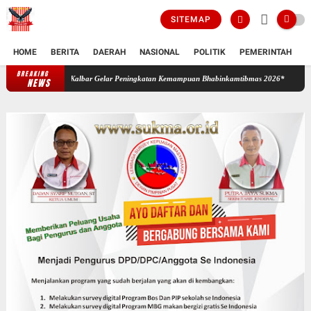
SITEMAP
HOME
BERITA
DAERAH
NASIONAL
POLITIK
PEMERINTAH
K
BREAKING
Sinergi Bangun Ketahanan dan Keamanan Desa, Polda Kalbar Gelar 
NEWS