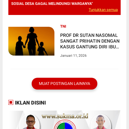
SOSIAL DESA GAGAL MELINDUNGI WARGANYA"
Tunjukkan semua
TNI
PROF DR SUTAN NASOMAL
SANGAT PRIHATIN DENGAN
KASUS GANTUNG DIRI IBU
RUMAH TANGGA
Januari 11, 2026
MELIBATKAN ANAK "INI
ADALAH KRISIS SOSIAL
DESA GAGAL MELINDUNGI
WARGANYA"
MUAT POSTINGAN LAINNYA
IKLAN DISINI