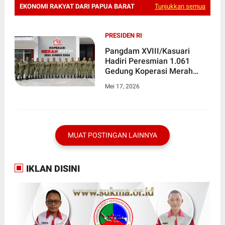
EKONOMI RAKYAT DARI PAPUA BARAT
Tunjukkan semua
PRESIDEN RI
Pangdam XVIII/Kasuari
Hadiri Peresmian 1.061
Gedung Koperasi Merah
Putih Se-Indonesia : Dorong
Mei 17, 2026
Kebangkitan Ekonomi Rakyat
dari Papua Barat
MUAT POSTINGAN LAINNYA
IKLAN DISINI