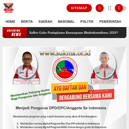
SITEMAP
HOME
BERITA
DAERAH
NASIONAL
POLITIK
PEMERINTAH
K
BREAKING
Sinergi Bangun Ketahanan dan Keamanan Desa, Polda Kalbar Gelar 
NEWS