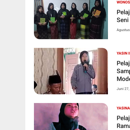
WONOS
Pela
Seni
Agustus
YASIN 
Pela
Samp
Mode
Juni 27,
YASIN
Pela
Rama