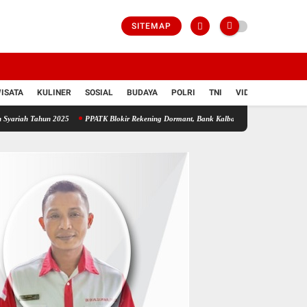
SITEMAP
ISATA
KULINER
SOSIAL
BUDAYA
POLRI
TNI
VIDIO
2025
PPATK Blokir Rekening Dormant, Bank Kalbar Tegaskan Dana Nasabah Tetap Ama