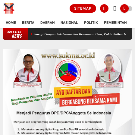
SITEMAP
HOME
BERITA
DAERAH
NASIONAL
POLITIK
PEMERINTAH
K
BREAKING
Sinergi Bangun Ketahanan dan Keamanan Desa, Polda Kalbar Gelar Peningka
NEWS