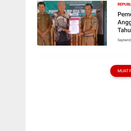
REPUBL
Pemd
Angg
Tahu
Septemb
MUAT 