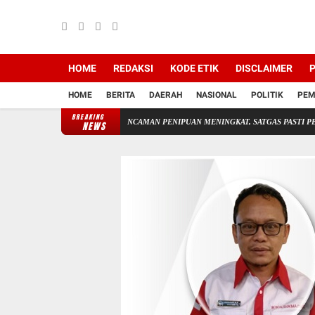
HOME
REDAKSI
KODE ETIK
DISCLAIMER
P
HOME
BERITA
DAERAH
NASIONAL
POLITIK
PEM
BREAKING
wak Media Online*
ANCAMAN PENIPUAN MENINGKAT, SATGAS PASTI PERKUAT PENINDA
NEWS