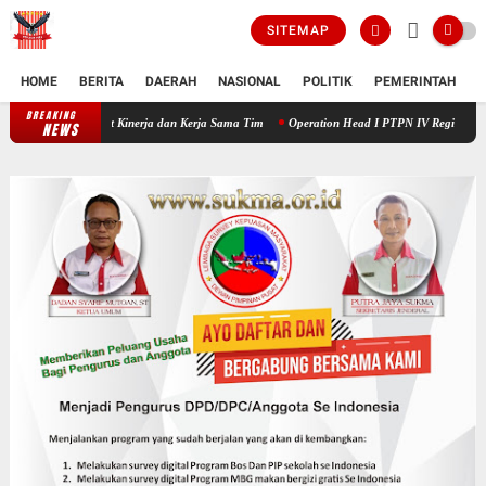
SITEMAP
HOME
BERITA
DAERAH
NASIONAL
POLITIK
PEMERINTAH
K
BREAKING
_Culture Booster 2_* PTPN IV Regional V Perkuat Mindset Kinerja dan K
NEWS