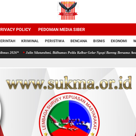
RIVACY POLICY
PEDOMAN MEDIA SIBER
ERINTAH
KRIMINAL
PERISTIWA
BENCANA
BISNIS
EKONOMI
W
Jalin Silaturahmi, Bidhumas Polda Kalbar Gelar Ngopi Bareng Bersama Awak Media Onli