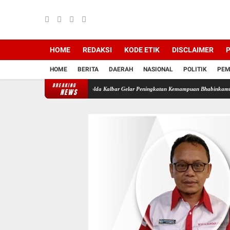
HOME
REDAKSI
KODE ETIK
DISCLAIMER
P
HOME
BERITA
DAERAH
NASIONAL
POLITIK
PEM
BREAKING
n dan Keamanan Desa, Polda Kalbar Gelar Peningkatan Kemampuan Bhabinkamtibmas 2026*
NEWS