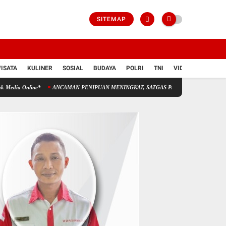
SITEMAP
ISATA
KULINER
SOSIAL
BUDAYA
POLRI
TNI
VIDIO
ne*
ANCAMAN PENIPUAN MENINGKAT, SATGAS PASTI PERKUAT PENINDAKAN Gelar H