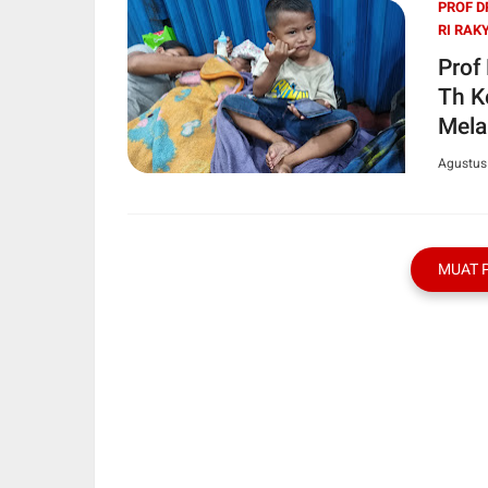
PROF D
RI RAK
Prof
Th K
Mela
Agustus
MUAT 