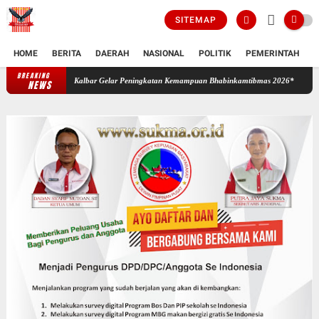
SITEMAP
HOME
BERITA
DAERAH
NASIONAL
POLITIK
PEMERINTAH
K
BREAKING
Sinergi Bangun Ketahanan dan Keamanan Desa, Polda Kalbar Gelar 
NEWS