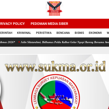
RIVACY POLICY
PEDOMAN MEDIA SIBER
ERINTAH
KRIMINAL
PERISTIWA
BENCANA
BISNIS
EKONOMI
W
Jalin Silaturahmi, Bidhumas Polda Kalbar Gelar Ngopi Bareng Bersama Awak Media Onl