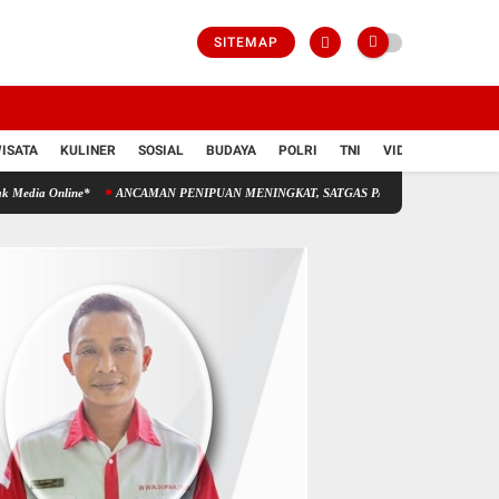
SITEMAP
ISATA
KULINER
SOSIAL
BUDAYA
POLRI
TNI
VIDIO
ine*
ANCAMAN PENIPUAN MENINGKAT, SATGAS PASTI PERKUAT PENINDAKAN Gelar H