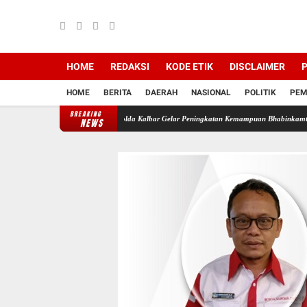
HOME
REDAKSI
KODE ETIK
DISCLAIMER
P
HOME
BERITA
DAERAH
NASIONAL
POLITIK
PEM
BREAKING
n dan Keamanan Desa, Polda Kalbar Gelar Peningkatan Kemampuan Bhabinkamtibmas 2026*
NEWS