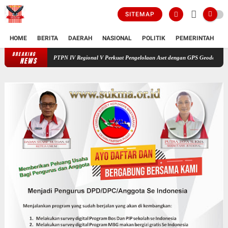
SITEMAP
HOME
BERITA
DAERAH
NASIONAL
POLITIK
PEMERINTAH
K
BREAKING
PTPN IV Regional V Perkuat Pengelolaan Aset dengan GPS Geodetic
_Cultur
NEWS