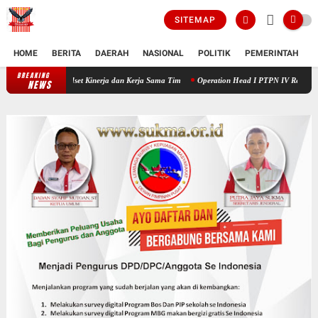
SITEMAP
HOME
BERITA
DAERAH
NASIONAL
POLITIK
PEMERINTAH
K
BREAKING
erkuat Mindset Kinerja dan Kerja Sama Tim
Operation Head I PTPN IV Regional V Dorong
NEWS