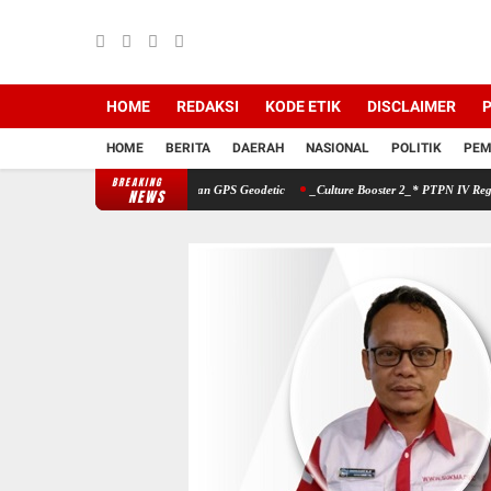
HOME
REDAKSI
KODE ETIK
DISCLAIMER
P
HOME
BERITA
DAERAH
NASIONAL
POLITIK
PEM
BREAKING
 Pengelolaan Aset dengan GPS Geodetic
_Culture Booster 2_* PTPN IV Regional V Perku
NEWS