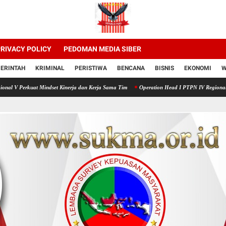
RIVACY POLICY
PEDOMAN MEDIA SIBER
ERINTAH
KRIMINAL
PERISTIWA
BENCANA
BISNIS
EKONOMI
W
at Mindset Kinerja dan Kerja Sama Tim
Operation Head I PTPN IV Regional V Dorong Akse