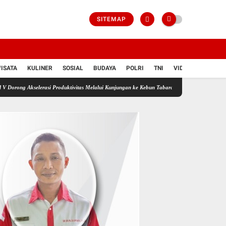
SITEMAP
ISATA
KULINER
SOSIAL
BUDAYA
POLRI
TNI
VIDIO
lerasi Produktivitas Melalui Kunjungan ke Kebun Tabara
PTPN IV Regional V Hadirkan 