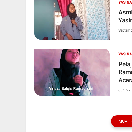
YASIN
Asmi
Yasi
Septemb
YASIN
Pela
Rama
Acar
Juni 27,
MUAT 