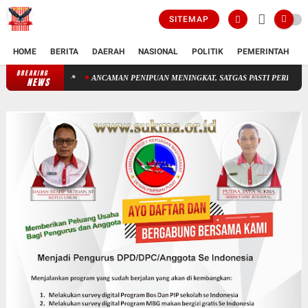
SITEMAP
HOME
BERITA
DAERAH
NASIONAL
POLITIK
PEMERINTAH
K
BREAKING
ANCAMAN PENIPUAN MENINGKAT, SATGAS PASTI PERKUAT PENINDAKAN 
NEWS