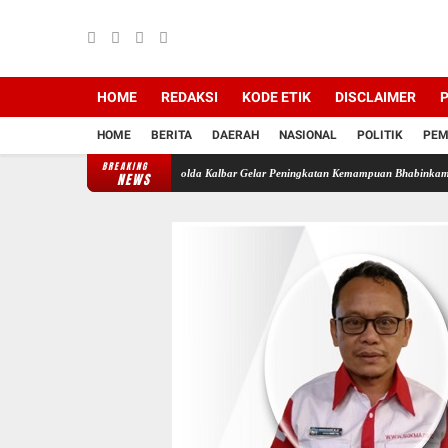
HOME
REDAKSI
KODE ETIK
DISCLAIMER
P
HOME
BERITA
DAERAH
NASIONAL
POLITIK
PEM
BREAKING
nan dan Keamanan Desa, Polda Kalbar Gelar Peningkatan Kemampuan Bhabinkamtibmas 202
NEWS