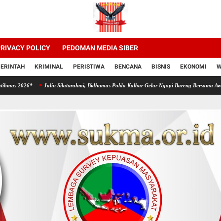
RIVACY POLICY
PEDOMAN MEDIA SIBER
ERINTAH
KRIMINAL
PERISTIWA
BENCANA
BISNIS
EKONOMI
W
6*
Jalin Silaturahmi, Bidhumas Polda Kalbar Gelar Ngopi Bareng Bersama Awak Media O