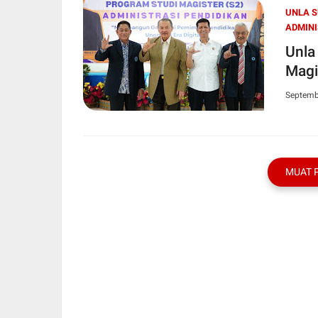
UNLA S
ADMINI
Unla
Magi
Septemb
MUAT 