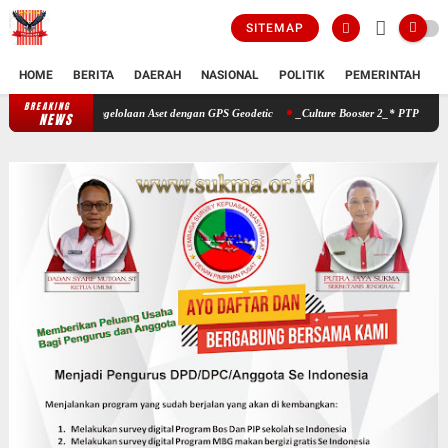
SITEMAP
HOME
BERITA
DAERAH
NASIONAL
POLITIK
PEMERINTAH
K
BREAKING
erkuat Pengelolaan Aset dengan GPS Geodetic
_Culture Booster 2_* PTPN IV Regional V
NEWS