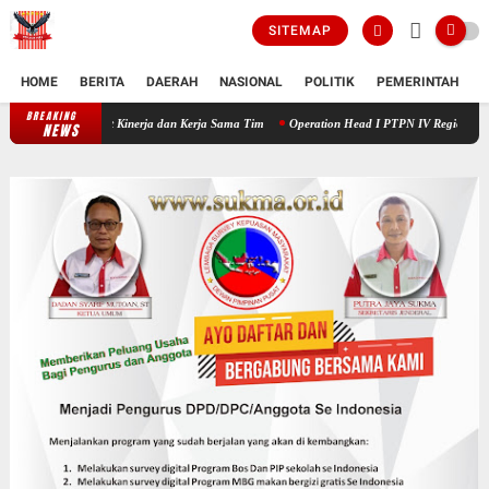
SITEMAP
HOME
BERITA
DAERAH
NASIONAL
POLITIK
PEMERINTAH
K
BREAKING
_Culture Booster 2_* PTPN IV Regional V Perkuat Mindset Kinerja dan K
NEWS