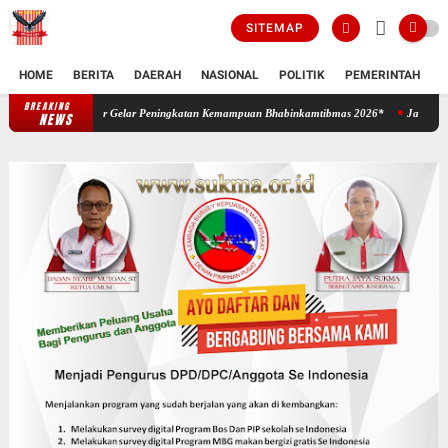
SITEMAP
HOME
BERITA
DAERAH
NASIONAL
POLITIK
PEMERINTAH
K
BREAKING
Sinergi Bangun Ketahanan dan Keamanan Desa, Polda Kalbar Gelar Peningk
NEWS