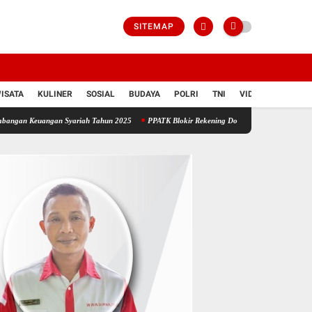
SITEMAP
ISATA
KULINER
SOSIAL
BUDAYA
POLRI
TNI
VIDIO
an Syariah Tahun 2025
PPATK Blokir Rekening Dormant, Bank Kalbar Tegaskan Dana 