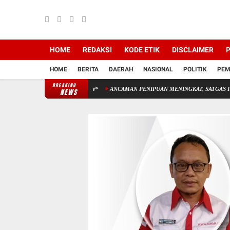
HOME
REDAKSI
KODE ETIK
DISCLAIMER
P
HOME
BERITA
DAERAH
NASIONAL
POLITIK
PEM
BREAKING
sama Awak Media Online*
ANCAMAN PENIPUAN MENINGKAT, SATGAS PASTI PERKUAT PE
NEWS