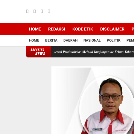
HOME
REDAKSI
KODE ETIK
DISCLAIMER
P
HOME
BERITA
DAERAH
NASIONAL
POLITIK
PEM
BREAKING
Regional V Dorong Akselerasi Produktivitas Melalui Kunjungan ke Kebun Tabara
PTPN IV
NEWS