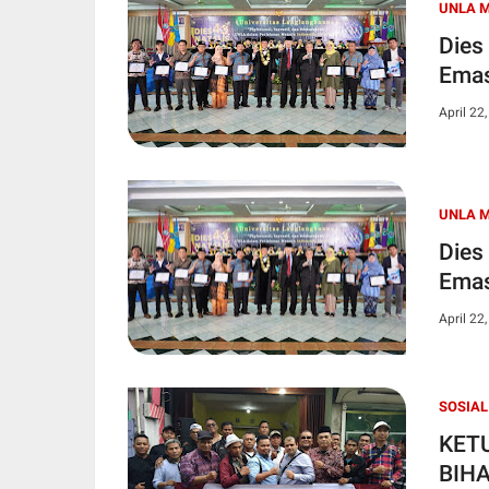
UNLA M
Dies
Ema
April 22
UNLA M
Dies
Ema
April 22
SOSIAL
KET
BIH